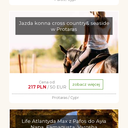
Jazda konna cross country& seaside
w Protaras
Cena od:
zobacz więcej
217 PLN
/ 50 EUR
Protaras / Cypr
Life Atlantyda Max z Pafos do Ayia
Napa, Famagusta, Varosha