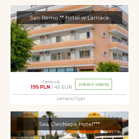
San Remo ** hotel w Larnace
Cena od:
zobacz więcej
195 PLN
/ 45 EUR
Larnaca / Cypr
Sea CleoNapa Hotel***