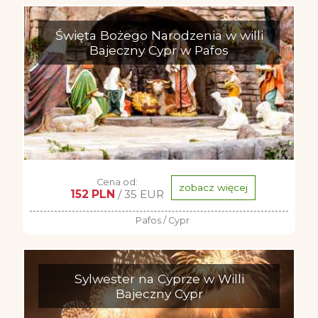
Święta Bożego Narodzenia w willi
Bajeczny Cypr w Pafos
Cena od:
zobacz więcej
152 PLN
/ 35 EUR
Pafos / Cypr
Sylwester na Cyprze w Willi
Bajeczny Cypr