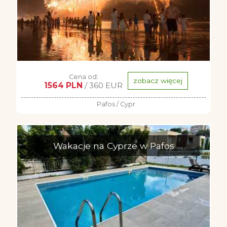
Cena od:
zobacz więcej
1564 PLN
/ 360 EUR
Pafos / Cypr
Wakacje na Cyprze w Pafos