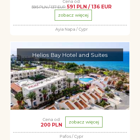
Cena od:
591 PLN / 136 EUR
595 PLN / 137 EUR
zobacz więcej
Ayia Napa / Cypr
Helios Bay Hotel and Suites
Cena od:
zobacz więcej
200 PLN
Pafos / Cypr