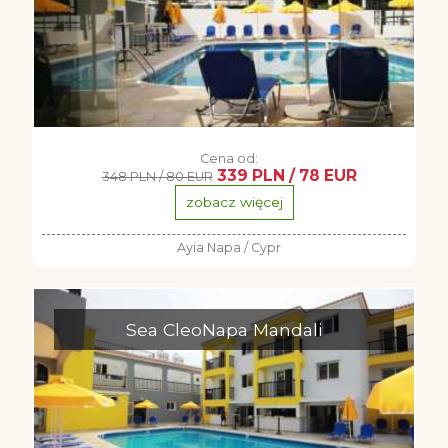
Cena od:
339 PLN / 78 EUR
348 PLN / 80 EUR
zobacz więcej
Ayia Napa / Cypr
Sea CleoNapa Mandali