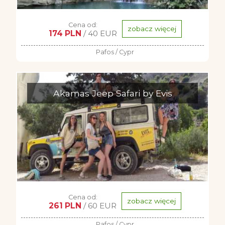
Cena od:
zobacz więcej
174 PLN
/ 40 EUR
Pafos / Cypr
Akamas Jeep Safari by Evis
Cena od:
zobacz więcej
261 PLN
/ 60 EUR
Pafos / Cypr