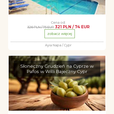
Cena od:
321 PLN / 74 EUR
326 PLN / 75 EUR
zobacz więcej
Ayia Napa / Cypr
Słoneczny Grudzień na Cyprze w
Pafos w Willi Bajeczny Cypr