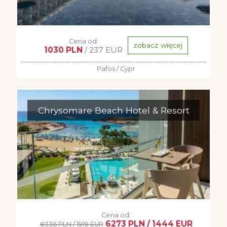
Cena od:
zobacz więcej
1030 PLN
/ 237 EUR
Pafos / Cypr
Chrysomare Beach Hotel & Resort
Cena od:
6273 PLN / 1444 EUR
8336 PLN / 1919 EUR