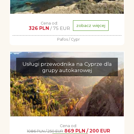
Cena od:
zobacz więcej
326 PLN
/ 75 EUR
Pafos / Cypr
Usługi przewodnika na Cyprze dla
grupy autokarowej
Cena od:
869 PLN / 200 EUR
1086 PLN / 250 EUR