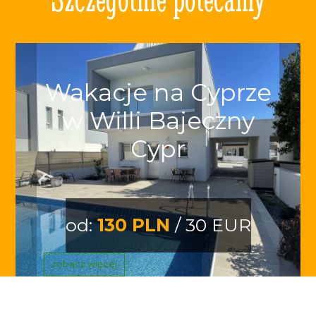
Wakacje na Cyprze
w Willi Bajeczny
Cypr
od:
130 PLN
/ 30 EUR
zobacz więcej