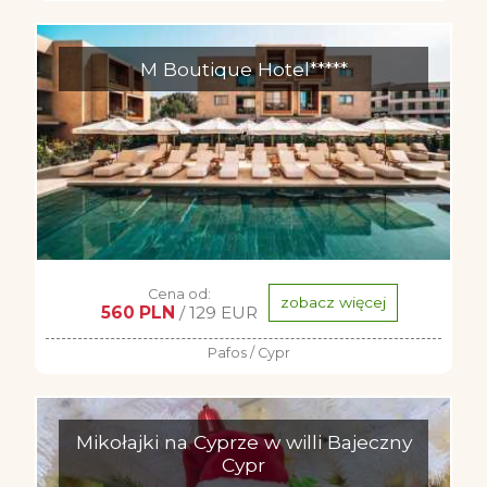
M Boutique Hotel*****
Cena od:
zobacz więcej
560 PLN
/ 129 EUR
Pafos / Cypr
Mikołajki na Cyprze w willi Bajeczny
Cypr