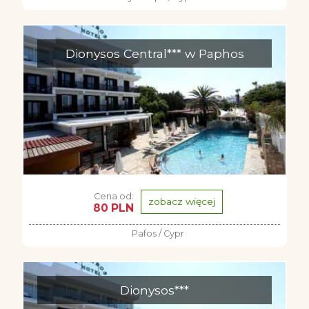
Dionysos Central*** w Paphos
Cena od:
zobacz więcej
80 PLN
Pafos / Cypr
Dionysos***