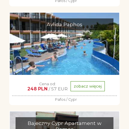
Pafos / Cypr
Avlida Paphos
Cena od:
zobacz więcej
248 PLN
/ 57 EUR
Pafos / Cypr
Bajeczny Cypr Apartament w