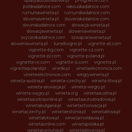
oplatyautostradowe.pl
pl-vignette.com
polskadalnice.com
rakouskadalnice.com
rumuniawinieta.pl
rumunskadalnice.com
sloveniawinieta.pl
slovenskadalnice.com
slovinskadalnice.com
slowacja-winieta.pl
slowacjawinieta.pl
sloweniawinieta.pl
svycarskadalnice.com
szwajcariawinieta.pl
słoweniawinieta.pl
tunellivigno.pl
vignette-at.com
vignette-bg.com
vignette-cz.com
vignette-pl.com
vignette-poland.pl
vignette-ro.com
vignette-si.com
vignette.pl
vignettepoland.pl
vinetki.pl
vinietaelectronica.com
vinieteelectronice.com
wegrywinieta.pl
winieta-austria.pl
winieta-czechy.pl
winieta-litwa.pl
winieta-słowacja.pl
winieta-wegry.pl
winieta-węgry.pl
winieta.org
winietaaustria.pl
winietaaustriaonline.pl
winietaautostradowa.pl
winietabulgaria.pl
winietachorwacja.pl
winietaczechy.pl
winietaestonia.pl
winietalitwa.pl
winietalotwa.pl
winietamoldawia.pl
winietaonline.com
winietapolska.pl
winietarumunia.pl
winietaslovenia.pl