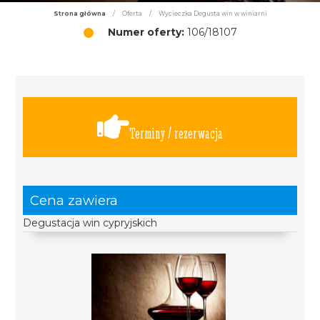
Strona główna
/
Oferta
/
Wycieczka Degusta win w winiarni
Numer oferty:
106/18107
Terminy / rezerwacja
Cena zawiera
Degustacja win cypryjskich