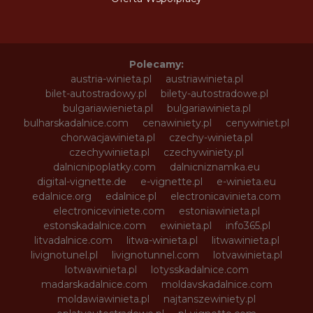
Polecamy:
austria-winieta.pl
austriawinieta.pl
bilet-autostradowy.pl
bilety-autostradowe.pl
bulgariawienieta.pl
bulgariawinieta.pl
bulharskadalnice.com
cenawiniety.pl
cenywiniet.pl
chorwacjawinieta.pl
czechy-winieta.pl
czechywinieta.pl
czechywiniety.pl
dalnicnipoplatky.com
dalnicniznamka.eu
digital-vignette.de
e-vignette.pl
e-winieta.eu
edalnice.org
edalnice.pl
electronicavinieta.com
electroniceviniete.com
estoniawinieta.pl
estonskadalnice.com
ewinieta.pl
info365.pl
litvadalnice.com
litwa-winieta.pl
litwawinieta.pl
livignotunel.pl
livignotunnel.com
lotvawinieta.pl
lotwawinieta.pl
lotysskadalnice.com
madarskadalnice.com
moldavskadalnice.com
moldawiawinieta.pl
najtanszewiniety.pl