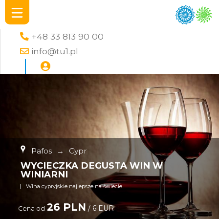
+48 33 813 90 00
info@tu1.pl
Pafos
→
Cypr
WYCIECZKA DEGUSTA WIN W
WINIARNI
WIna cypryjskie najlepsze na świecie
26 PLN
/ 6 EUR
Cena od