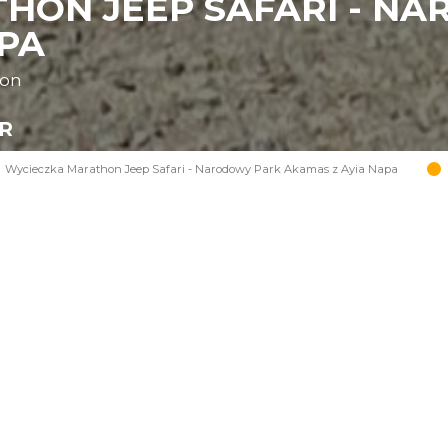
HON JEEP SAFARI - N
APA
oon
UR
Wycieczka Marathon Jeep Safari - Narodowy Park Akamas z Ayia Napa