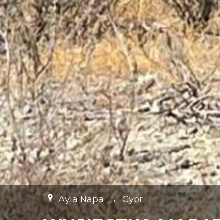
Ayia Napa
→
Cypr