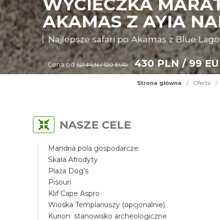
WYCIECZKA MARAT
AKAMAS Z AYIA N
Najlepsze safari po Akamas z Blue Lag
430 PLN / 99 E
Cena od
521 PLN / 120 EUR
Strona główna
/
Oferta
/
NASZE CELE
Mandria pola gospodarcze
Skała Afrodyty
Plaża Dog's
Pisouri
Klif Cape Aspro
Wioska Templariuszy (opcjonalnie)
Kurion stanowisko archeologiczne