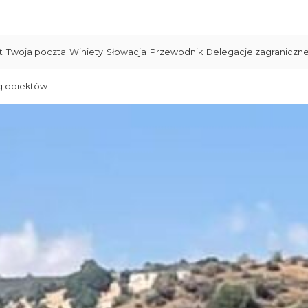
t
Twoja poczta
Winiety
Słowacja
Przewodnik
Delegacje zagraniczn
g obiektów