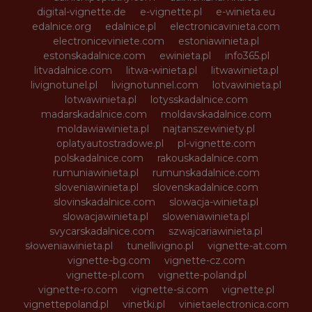
digital-vignette.de
e-vignette.pl
e-winieta.eu
edalnice.org
edalnice.pl
electronicavinieta.com
electroniceviniete.com
estoniawinieta.pl
estonskadalnice.com
ewinieta.pl
info365.pl
litvadalnice.com
litwa-winieta.pl
litwawinieta.pl
livignotunel.pl
livignotunnel.com
lotvawinieta.pl
lotwawinieta.pl
lotysskadalnice.com
madarskadalnice.com
moldavskadalnice.com
moldawiawinieta.pl
najtanszewiniety.pl
oplatyautostradowe.pl
pl-vignette.com
polskadalnice.com
rakouskadalnice.com
rumuniawinieta.pl
rumunskadalnice.com
sloveniawinieta.pl
slovenskadalnice.com
slovinskadalnice.com
slowacja-winieta.pl
slowacjawinieta.pl
sloweniawinieta.pl
svycarskadalnice.com
szwajcariawinieta.pl
słoweniawinieta.pl
tunellivigno.pl
vignette-at.com
vignette-bg.com
vignette-cz.com
vignette-pl.com
vignette-poland.pl
vignette-ro.com
vignette-si.com
vignette.pl
vignettepoland.pl
vinetki.pl
vinietaelectronica.com