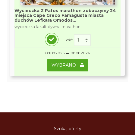
Wycieczka Z Pafos marathon zobaczymy 24
miejsca Cape Greco Famagusta miasta
duchów Lefkara Omodos...
wycieczka fakultatywna marathon
Ilość:
→
08.08.2026
08.08.2026
WYBRANO
Szukaj oferty