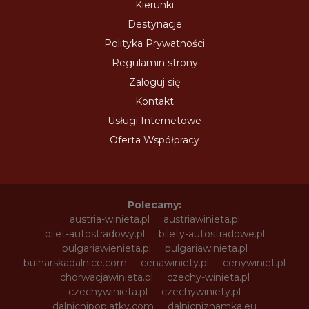
Kierunki
Destynacje
Polityka Prywatności
Regulamin strony
Zaloguj się
Kontakt
Usługi Internetowe
Oferta Współpracy
Polecamy:
austria-winieta.pl
austriawinieta.pl
bilet-autostradowy.pl
bilety-autostradowe.pl
bulgariawienieta.pl
bulgariawinieta.pl
bulharskadalnice.com
cenawiniety.pl
cenywiniet.pl
chorwacjawinieta.pl
czechy-winieta.pl
czechywinieta.pl
czechywiniety.pl
dalnicnipoplatky.com
dalnicniznamka.eu