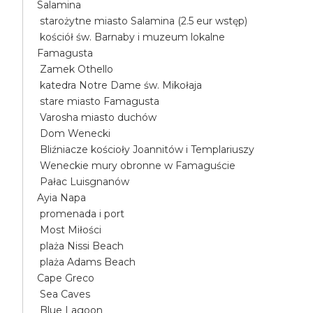
Salamina
starożytne miasto Salamina (2.5 eur wstęp)
kościół św. Barnaby i muzeum lokalne
Famagusta
Zamek Othello
katedra Notre Dame św. Mikołaja
stare miasto Famagusta
Varosha miasto duchów
Dom Wenecki
Bliźniacze kościoły Joannitów i Templariuszy
Weneckie mury obronne w Famaguście
Pałac Luisgnanów
Ayia Napa
promenada i port
Most Miłości
plaża Nissi Beach
plaża Adams Beach
Cape Greco
Sea Caves
Blue Lagoon