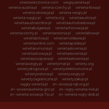
vinieteelectronice.com
wegrywinieta.pl
winieta-austria.pl
winieta-czechy.pl
winieta-litwa.pl
winieta-słowacja.pl
winieta-wegry.pl
winieta-węgry.pl
winieta.org
winietaaustria.pl
winietaaustriaonline.pl
winietaautostradowa.pl
winietabulgaria.pl
winietachorwacja.pl
winietaczechy.pl
winietaestonia.pl
winietalitwa.pl
winietalotwa.pl
winietamoldawia.pl
winietaonline.com
winietapolska.pl
winietarumunia.pl
winietaslovenia.pl
winietaslowacja.pl
winietaslowenia.pl
winietaszwajcaria.pl
winietasłowenia.pl
winietawegry.pl
winietomat.pl
winiety.org
winietydrogowe.pl
winietyelektroniczne.pl
winietyestonia.pl
winietywegry.pl
winietyzagraniczne.pl
winietyzakup.pl
węgry-winieta.pl
xn--sowacja-njb.org.pl
xn--soweniawinieta-gnc.pl
xn--wgry-winieta-4vb.pl
xn--winieta-sowacja-7sc.pl
xn--winieta-wgry-dwb.pl