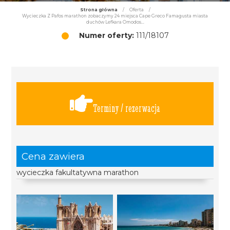
Strona główna
/
Oferta
/
Wycieczka Z Pafos marathon zobaczymy 24 miejsca Cape Greco Famagusta miasta
duchów Lefkara Omodos...
Numer oferty:
111/18107
Terminy / rezerwacja
Cena zawiera
wycieczka fakultatywna marathon