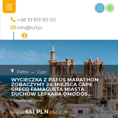
+48 33 813 90 00
info@tu1.pl
Pafos
→
Cypr
WYCIECZKA Z PAFOS MARATHON
ZOBACZYMY 24 MIEJSCA CAPE
GRECO FAMAGUSTA MIASTA
DUCHÓW LEFKARA OMODOS...
Marathon po Cyprze
651 PLN
/ 150 EUR
Cena od