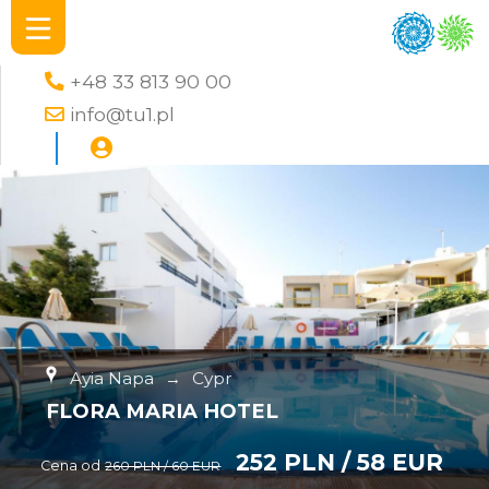
+48 33 813 90 00
info@tu1.pl
Ayia Napa
→
Cypr
FLORA MARIA HOTEL
252 PLN / 58 EUR
Cena od
260 PLN / 60 EUR