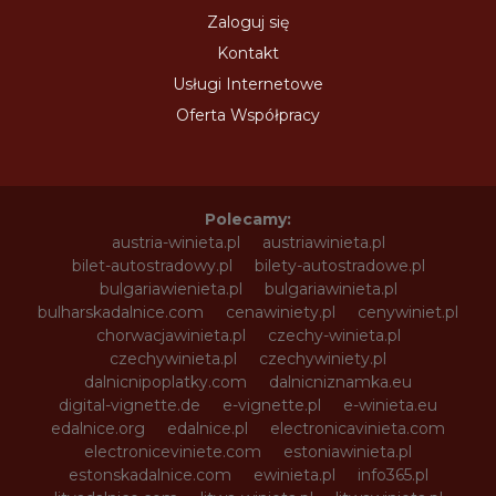
Zaloguj się
Kontakt
Usługi Internetowe
Oferta Współpracy
Polecamy:
austria-winieta.pl
austriawinieta.pl
bilet-autostradowy.pl
bilety-autostradowe.pl
bulgariawienieta.pl
bulgariawinieta.pl
bulharskadalnice.com
cenawiniety.pl
cenywiniet.pl
chorwacjawinieta.pl
czechy-winieta.pl
czechywinieta.pl
czechywiniety.pl
dalnicnipoplatky.com
dalnicniznamka.eu
digital-vignette.de
e-vignette.pl
e-winieta.eu
edalnice.org
edalnice.pl
electronicavinieta.com
electroniceviniete.com
estoniawinieta.pl
estonskadalnice.com
ewinieta.pl
info365.pl