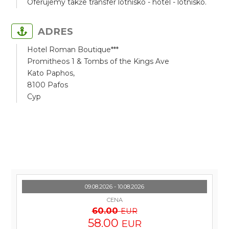
Oferujemy także transfer lotnisko - hotel - lotnisko.
ADRES
Hotel Roman Boutique***
Promitheos 1 & Tombs of the Kings Ave
Kato Paphos,
8100 Pafos
Cyp
09.08.2026 - 10.08.2026
CENA
60.00
EUR
58.00
EUR