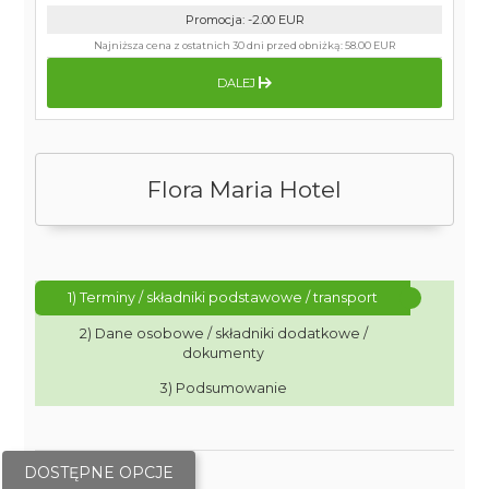
Promocja
:
-2.00
EUR
Najniższa cena z ostatnich 30 dni przed obniżką:
58.00 EUR
DALEJ
Flora Maria Hotel
1) Terminy / składniki podstawowe / transport
2) Dane osobowe / składniki dodatkowe /
dokumenty
3) Podsumowanie
DOSTĘPNE OPCJE