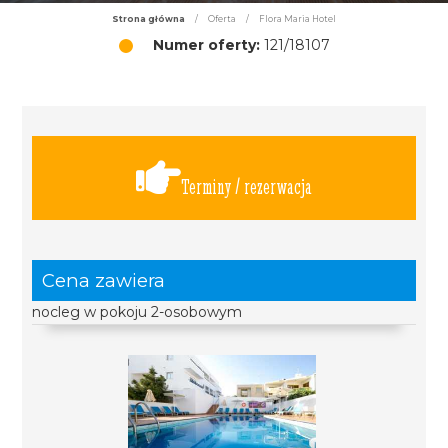
Strona główna
/
Oferta
/
Flora Maria Hotel
Numer oferty:
121/18107
Terminy / rezerwacja
Cena zawiera
nocleg w pokoju 2-osobowym