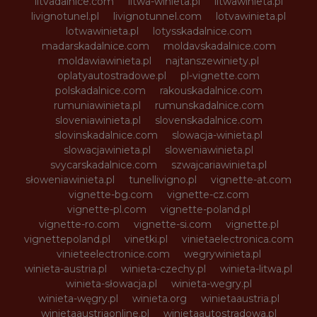
litvadalnice.com
litwa-winieta.pl
litwawinieta.pl
livignotunel.pl
livignotunnel.com
lotvawinieta.pl
lotwawinieta.pl
lotysskadalnice.com
madarskadalnice.com
moldavskadalnice.com
moldawiawinieta.pl
najtanszewiniety.pl
oplatyautostradowe.pl
pl-vignette.com
polskadalnice.com
rakouskadalnice.com
rumuniawinieta.pl
rumunskadalnice.com
sloveniawinieta.pl
slovenskadalnice.com
slovinskadalnice.com
slowacja-winieta.pl
slowacjawinieta.pl
sloweniawinieta.pl
svycarskadalnice.com
szwajcariawinieta.pl
słoweniawinieta.pl
tunellivigno.pl
vignette-at.com
vignette-bg.com
vignette-cz.com
vignette-pl.com
vignette-poland.pl
vignette-ro.com
vignette-si.com
vignette.pl
vignettepoland.pl
vinetki.pl
vinietaelectronica.com
vinieteelectronice.com
wegrywinieta.pl
winieta-austria.pl
winieta-czechy.pl
winieta-litwa.pl
winieta-słowacja.pl
winieta-wegry.pl
winieta-węgry.pl
winieta.org
winietaaustria.pl
winietaaustriaonline.pl
winietaautostradowa.pl