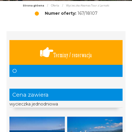
Strona główna
/
Oferta
/
Wycieczka Akamas Tour z Larnaki
Numer oferty:
167/18107
Terminy / rezerwacja
O
Cena zawiera
wycieczka jednodniowa