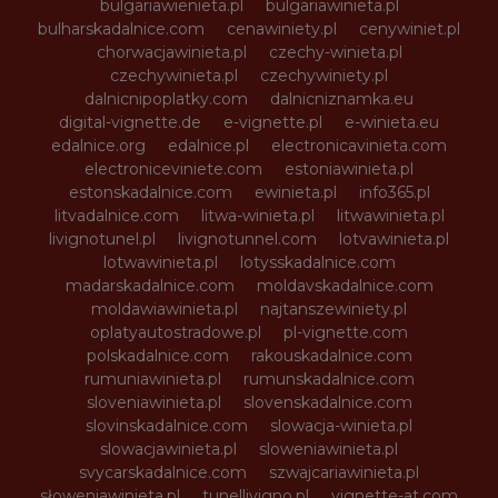
bulgariawienieta.pl
bulgariawinieta.pl
bulharskadalnice.com
cenawiniety.pl
cenywiniet.pl
chorwacjawinieta.pl
czechy-winieta.pl
czechywinieta.pl
czechywiniety.pl
dalnicnipoplatky.com
dalnicniznamka.eu
digital-vignette.de
e-vignette.pl
e-winieta.eu
edalnice.org
edalnice.pl
electronicavinieta.com
electroniceviniete.com
estoniawinieta.pl
estonskadalnice.com
ewinieta.pl
info365.pl
litvadalnice.com
litwa-winieta.pl
litwawinieta.pl
livignotunel.pl
livignotunnel.com
lotvawinieta.pl
lotwawinieta.pl
lotysskadalnice.com
madarskadalnice.com
moldavskadalnice.com
moldawiawinieta.pl
najtanszewiniety.pl
oplatyautostradowe.pl
pl-vignette.com
polskadalnice.com
rakouskadalnice.com
rumuniawinieta.pl
rumunskadalnice.com
sloveniawinieta.pl
slovenskadalnice.com
slovinskadalnice.com
slowacja-winieta.pl
slowacjawinieta.pl
sloweniawinieta.pl
svycarskadalnice.com
szwajcariawinieta.pl
słoweniawinieta.pl
tunellivigno.pl
vignette-at.com