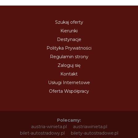
Szukaj oferty
Kierunki
Destynacje
Polityka Prywatności
Regulamin strony
Zaloguj się
Kontakt
Usługi Internetowe
Oferta Współpracy
Polecamy:
austria-winieta.pl
austriawinieta.pl
bilet-autostradowy.pl
bilety-autostradowe.pl