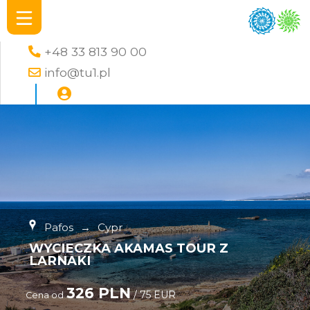
+48 33 813 90 00
info@tu1.pl
Pafos
→
Cypr
WYCIECZKA AKAMAS TOUR Z
LARNAKI
326 PLN
/ 75 EUR
Cena od