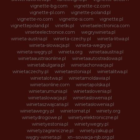
vignette-bg.com
vignette-cz.com
vignette-pl.com
vignette-poland.pl
vignette-ro.com
vignette-si.com
vignette.pl
vignettepoland.pl
vinetki.pl
vinietaelectronica.com
vinieteelectronice.com
wegrywinieta.pl
winieta-austria.pl
winieta-czechy.pl
winieta-litwa.pl
winieta-słowacja.pl
winieta-wegry.pl
winieta-węgry.pl
winieta.org
winietaaustria.pl
winietaaustriaonline.pl
winietaautostradowa.pl
winietabulgaria.pl
winietachorwacja.pl
winietaczechy.pl
winietaestonia.pl
winietalitwa.pl
winietalotwa.pl
winietamoldawia.pl
winietaonline.com
winietapolska.pl
winietarumunia.pl
winietaslovenia.pl
winietaslowacja.pl
winietaslowenia.pl
winietaszwajcaria.pl
winietasłowenia.pl
winietawegry.pl
winietomat.pl
winiety.org
winietydrogowe.pl
winietyelektroniczne.pl
winietyestonia.pl
winietywegry.pl
winietyzagraniczne.pl
winietyzakup.pl
węgry-winieta.pl
xn--sowacja-njb.org.pl