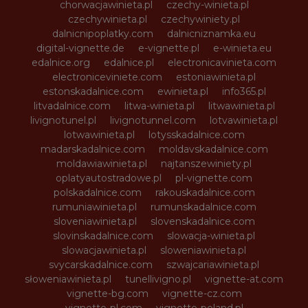
chorwacjawinieta.pl
czechy-winieta.pl
czechywinieta.pl
czechywiniety.pl
dalnicnipoplatky.com
dalnicniznamka.eu
digital-vignette.de
e-vignette.pl
e-winieta.eu
edalnice.org
edalnice.pl
electronicavinieta.com
electroniceviniete.com
estoniawinieta.pl
estonskadalnice.com
ewinieta.pl
info365.pl
litvadalnice.com
litwa-winieta.pl
litwawinieta.pl
livignotunel.pl
livignotunnel.com
lotvawinieta.pl
lotwawinieta.pl
lotysskadalnice.com
madarskadalnice.com
moldavskadalnice.com
moldawiawinieta.pl
najtanszewiniety.pl
oplatyautostradowe.pl
pl-vignette.com
polskadalnice.com
rakouskadalnice.com
rumuniawinieta.pl
rumunskadalnice.com
sloveniawinieta.pl
slovenskadalnice.com
slovinskadalnice.com
slowacja-winieta.pl
slowacjawinieta.pl
sloweniawinieta.pl
svycarskadalnice.com
szwajcariawinieta.pl
słoweniawinieta.pl
tunellivigno.pl
vignette-at.com
vignette-bg.com
vignette-cz.com