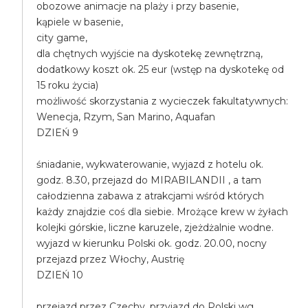
obozowe animacje na plaży i przy basenie,
kąpiele w basenie,
city game,
dla chętnych wyjście na dyskotekę zewnętrzną,
dodatkowy koszt ok. 25 eur (wstęp na dyskotekę od
15 roku życia)
możliwość skorzystania z wycieczek fakultatywnych:
Wenecja, Rzym, San Marino, Aquafan
DZIEŃ 9
śniadanie, wykwaterowanie, wyjazd z hotelu ok.
godz. 8.30, przejazd do MIRABILANDII , a tam
całodzienna zabawa z atrakcjami wśród których
każdy znajdzie coś dla siebie. Mrożące krew w żyłach
kolejki górskie, liczne karuzele, zjeżdżalnie wodne.
wyjazd w kierunku Polski ok. godz. 20.00, nocny
przejazd przez Włochy, Austrię
DZIEŃ 10
przejazd przez Czechy, przyjazd do Polski wg