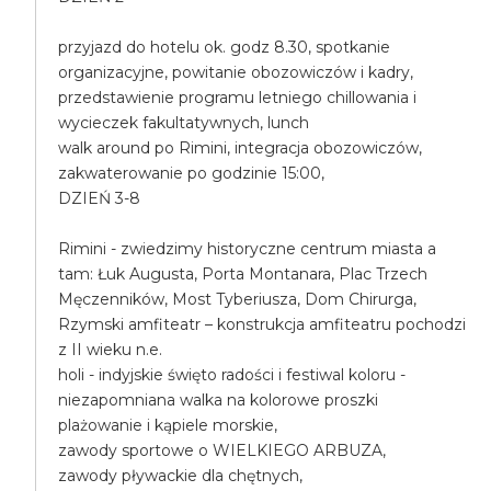
przyjazd do hotelu ok. godz 8.30, spotkanie
organizacyjne, powitanie obozowiczów i kadry,
przedstawienie programu letniego chillowania i
wycieczek fakultatywnych, lunch
walk around po Rimini, integracja obozowiczów,
zakwaterowanie po godzinie 15:00,
DZIEŃ 3-8
Rimini - zwiedzimy historyczne centrum miasta a
tam: Łuk Augusta, Porta Montanara, Plac Trzech
Męczenników, Most Tyberiusza, Dom Chirurga,
Rzymski amfiteatr – konstrukcja amfiteatru pochodzi
z II wieku n.e.
holi - indyjskie święto radości i festiwal koloru -
niezapomniana walka na kolorowe proszki
plażowanie i kąpiele morskie,
zawody sportowe o WIELKIEGO ARBUZA,
zawody pływackie dla chętnych,