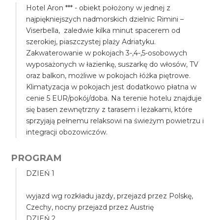
Hotel Aron *** - obiekt położony w jednej z
najpiękniejszych nadmorskich dzielnic Rimini –
Viserbella, zaledwie kilka minut spacerem od
szerokiej, piaszczystej plaży Adriatyku.
Zakwaterowanie w pokojach 3-,4-,5-osobowych
wyposażonych w łazienkę, suszarkę do włosów, TV
oraz balkon, możliwe w pokojach łóżka piętrowe.
Klimatyzacja w pokojach jest dodatkowo płatna w
cenie 5 EUR/pokój/doba. Na terenie hotelu znajduje
się basen zewnętrzny z tarasem i leżakami, które
sprzyjają pełnemu relaksowi na świeżym powietrzu i
integracji obozowiczów.
PROGRAM
DZIEŃ 1
wyjazd wg rozkładu jazdy, przejazd przez Polskę,
Czechy, nocny przejazd przez Austrię
DZIEŃ 2