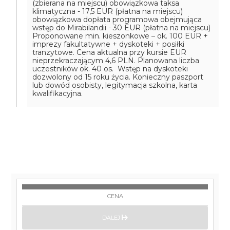
(zbierana na miejscu)
obowiązkowa taksa
klimatyczna - 17,5 EUR (płatna na miejscu)
obowiązkowa dopłata programowa obejmująca
wstęp do Mirabilandii - 30 EUR (płatna na miejscu)
Proponowane min. kieszonkowe – ok. 100 EUR +
imprezy fakultatywne + dyskoteki + posiłki
tranzytowe. Cena aktualna przy kursie EUR
nieprzekraczającym 4,6 PLN. Planowana liczba
uczestników ok. 40 os. Wstęp na dyskoteki
dozwolony od 15 roku życia. Konieczny paszport
lub dowód osobisty, legitymacja szkolna, karta
kwalifikacyjna.
CENA
DALEJ