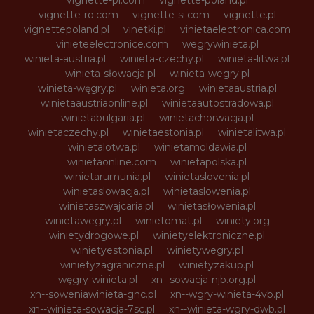
vignette-pl.com
vignette-poland.pl
vignette-ro.com
vignette-si.com
vignette.pl
vignettepoland.pl
vinetki.pl
vinietaelectronica.com
vinieteelectronice.com
wegrywinieta.pl
winieta-austria.pl
winieta-czechy.pl
winieta-litwa.pl
winieta-słowacja.pl
winieta-wegry.pl
winieta-węgry.pl
winieta.org
winietaaustria.pl
winietaaustriaonline.pl
winietaautostradowa.pl
winietabulgaria.pl
winietachorwacja.pl
winietaczechy.pl
winietaestonia.pl
winietalitwa.pl
winietalotwa.pl
winietamoldawia.pl
winietaonline.com
winietapolska.pl
winietarumunia.pl
winietaslovenia.pl
winietaslowacja.pl
winietaslowenia.pl
winietaszwajcaria.pl
winietasłowenia.pl
winietawegry.pl
winietomat.pl
winiety.org
winietydrogowe.pl
winietyelektroniczne.pl
winietyestonia.pl
winietywegry.pl
winietyzagraniczne.pl
winietyzakup.pl
węgry-winieta.pl
xn--sowacja-njb.org.pl
xn--soweniawinieta-gnc.pl
xn--wgry-winieta-4vb.pl
xn--winieta-sowacja-7sc.pl
xn--winieta-wgry-dwb.pl