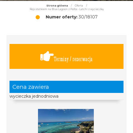
Strona główna
/
Oferta
/
Rejs statkiem na Blue Lagoon z Pafos - Latchi z wycieczką
Numer oferty:
30/18107
Terminy / rezerwacja
Cena zawiera
wycieczka jednodniowa