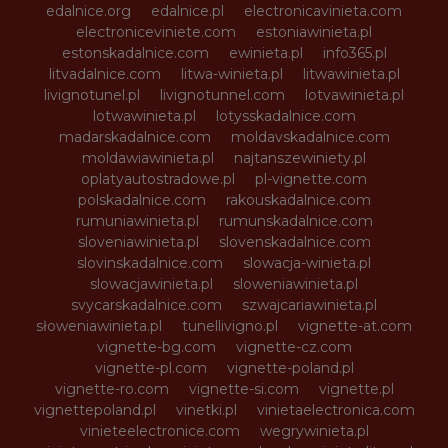
edalnice.org
edalnice.pl
electronicavinieta.com
electroniceviniete.com
estoniawinieta.pl
estonskadalnice.com
ewinieta.pl
info365.pl
litvadalnice.com
litwa-winieta.pl
litwawinieta.pl
livignotunel.pl
livignotunnel.com
lotvawinieta.pl
lotwawinieta.pl
lotysskadalnice.com
madarskadalnice.com
moldavskadalnice.com
moldawiawinieta.pl
najtanszewiniety.pl
oplatyautostradowe.pl
pl-vignette.com
polskadalnice.com
rakouskadalnice.com
rumuniawinieta.pl
rumunskadalnice.com
sloveniawinieta.pl
slovenskadalnice.com
slovinskadalnice.com
slowacja-winieta.pl
slowacjawinieta.pl
sloweniawinieta.pl
svycarskadalnice.com
szwajcariawinieta.pl
słoweniawinieta.pl
tunellivigno.pl
vignette-at.com
vignette-bg.com
vignette-cz.com
vignette-pl.com
vignette-poland.pl
vignette-ro.com
vignette-si.com
vignette.pl
vignettepoland.pl
vinetki.pl
vinietaelectronica.com
vinieteelectronice.com
wegrywinieta.pl