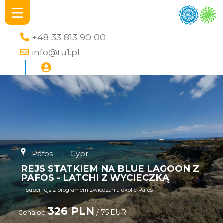
+48 33 813 90 00
info@tu1.pl
Pafos
→
Cypr
REJS STATKIEM NA BLUE LAGOON Z
PAFOS - LATCHI Z WYCIECZKĄ
super rejs z programem zwiedzania okolic Pafos
326 PLN
/ 75 EUR
Cena od