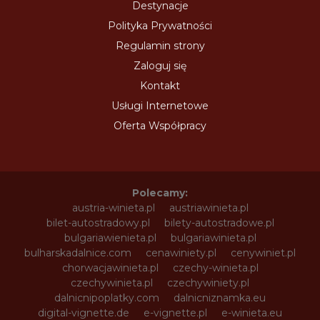
Destynacje
Polityka Prywatności
Regulamin strony
Zaloguj się
Kontakt
Usługi Internetowe
Oferta Współpracy
Polecamy:
austria-winieta.pl
austriawinieta.pl
bilet-autostradowy.pl
bilety-autostradowe.pl
bulgariawienieta.pl
bulgariawinieta.pl
bulharskadalnice.com
cenawiniety.pl
cenywiniet.pl
chorwacjawinieta.pl
czechy-winieta.pl
czechywinieta.pl
czechywiniety.pl
dalnicnipoplatky.com
dalnicniznamka.eu
digital-vignette.de
e-vignette.pl
e-winieta.eu