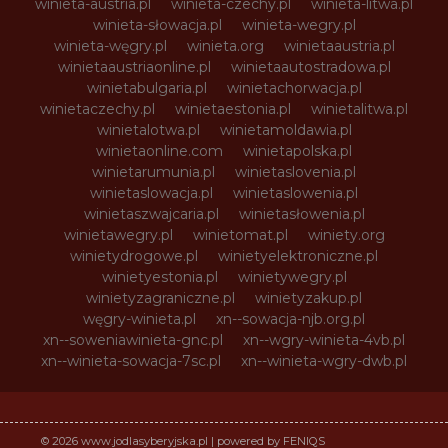
winieta-austria.pl
winieta-czechy.pl
winieta-litwa.pl
winieta-słowacja.pl
winieta-wegry.pl
winieta-węgry.pl
winieta.org
winietaaustria.pl
winietaaustriaonline.pl
winietaautostradowa.pl
winietabulgaria.pl
winietachorwacja.pl
winietaczechy.pl
winietaestonia.pl
winietalitwa.pl
winietalotwa.pl
winietamoldawia.pl
winietaonline.com
winietapolska.pl
winietarumunia.pl
winietaslovenia.pl
winietaslowacja.pl
winietaslowenia.pl
winietaszwajcaria.pl
winietasłowenia.pl
winietawegry.pl
winietomat.pl
winiety.org
winietydrogowe.pl
winietyelektroniczne.pl
winietyestonia.pl
winietywegry.pl
winietyzagraniczne.pl
winietyzakup.pl
węgry-winieta.pl
xn--sowacja-njb.org.pl
xn--soweniawinieta-gnc.pl
xn--wgry-winieta-4vb.pl
xn--winieta-sowacja-7sc.pl
xn--winieta-wgry-dwb.pl
© 2026 www.jodlasyberyjska.pl | powered by FENIQS