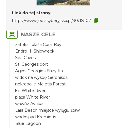
Link do tej strony:
https://www.jodlasyberyjska.pl/30/18107
NASZE CELE
zatoka i plaża Coral Bay
Endro III Shipwreck
Sea Caves
St. Georges port
Agios Georgios Bazylika
widok na wyspę Geronisos
nekropolie Meletis Forest
klif White River
plaża White River
wąwóz Avakas
Lara Beach miejsce wylęgu żółwi
wodospad Kremiotis
Blue Lagoon