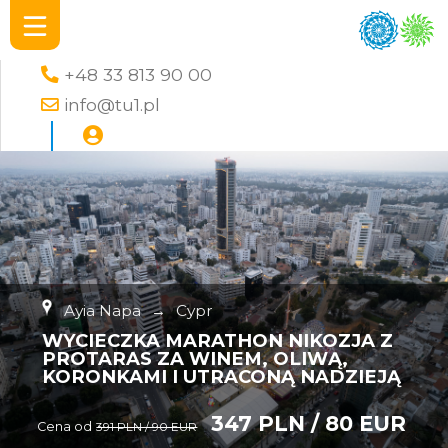
+48 33 813 90 00
info@tu1.pl
Ayia Napa
→
Cypr
WYCIECZKA MARATHON NIKOZJA Z
PROTARAS ZA WINEM, OLIWĄ,
KORONKAMI I UTRACONĄ NADZIEJĄ
347 PLN / 80 EUR
Cena od
391 PLN / 90 EUR