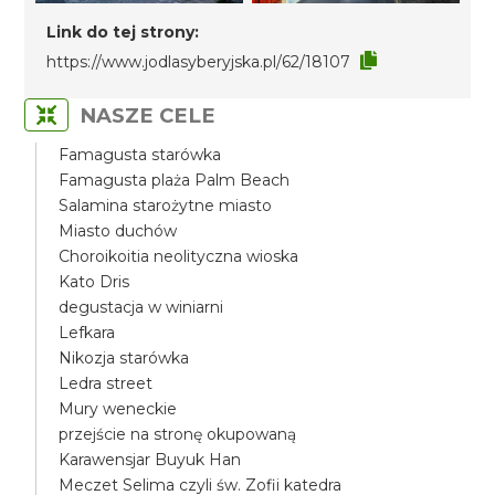
Link do tej strony:
https://www.jodlasyberyjska.pl/62/18107
NASZE CELE
Famagusta starówka
Famagusta plaża Palm Beach
Salamina starożytne miasto
Miasto duchów
Choroikoitia neolityczna wioska
Kato Dris
degustacja w winiarni
Lefkara
Nikozja starówka
Ledra street
Mury weneckie
przejście na stronę okupowaną
Karawensjar Buyuk Han
Meczet Selima czyli św. Zofii katedra