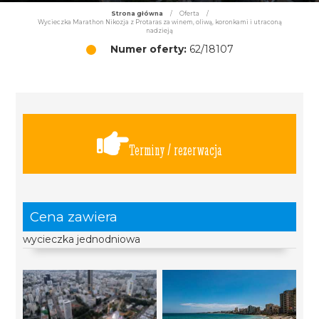
Strona główna
/
Oferta
/
Wycieczka Marathon Nikozja z Protaras za winem, oliwą, koronkami i utraconą
nadzieją
Numer oferty:
62/18107
Terminy / rezerwacja
Cena zawiera
wycieczka jednodniowa