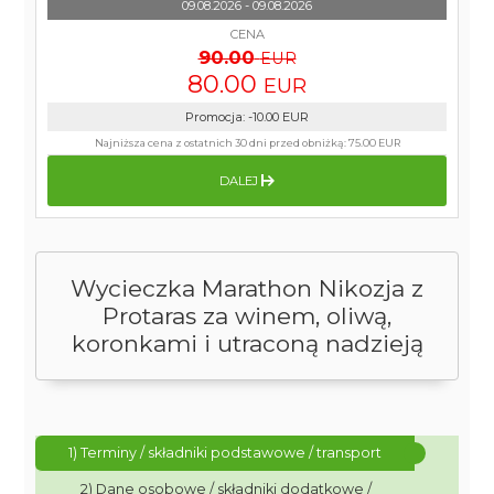
09.08.2026 - 09.08.2026
CENA
90.00
EUR
80.00
EUR
Promocja
:
-10.00
EUR
Najniższa cena z ostatnich 30 dni przed obniżką:
75.00 EUR
DALEJ
Wycieczka Marathon Nikozja z
Protaras za winem, oliwą,
koronkami i utraconą nadzieją
1) Terminy / składniki podstawowe / transport
2) Dane osobowe / składniki dodatkowe /