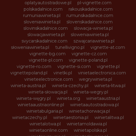
oplatyautostradowe.pl
pl-vignette.com
polskadalnice.com
rakouskadalnice.com
rumuniawinieta.pl
rumunskadalnice.com
sloveniawinieta.pl
slovenskadalnice.com
slovinskadalnice.com
slowacja-winieta.pl
slowacjawinieta.pl
sloweniawinieta.pl
svycarskadalnice.com
szwajcariawinieta.pl
słoweniawinieta.pl
tunellivigno.pl
vignette-at.com
vignette-bg.com
vignette-cz.com
vignette-pl.com
vignette-poland.pl
vignette-ro.com
vignette-si.com
vignette.pl
vignettepoland.pl
vinetki.pl
vinietaelectronica.com
vinieteelectronice.com
wegrywinieta.pl
winieta-austria.pl
winieta-czechy.pl
winieta-litwa.pl
winieta-słowacja.pl
winieta-wegry.pl
winieta-węgry.pl
winieta.org
winietaaustria.pl
winietaaustriaonline.pl
winietaautostradowa.pl
winietabulgaria.pl
winietachorwacja.pl
winietaczechy.pl
winietaestonia.pl
winietalitwa.pl
winietalotwa.pl
winietamoldawia.pl
winietaonline.com
winietapolska.pl