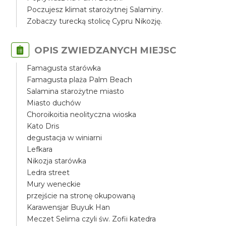
Poczujesz klimat starożytnej Salaminy.
Zobaczy turecką stolicę Cypru Nikozję.
OPIS ZWIEDZANYCH MIEJSC
Famagusta starówka
Famagusta plaża Palm Beach
Salamina starożytne miasto
Miasto duchów
Choroikoitia neolityczna wioska
Kato Dris
degustacja w winiarni
Lefkara
Nikozja starówka
Ledra street
Mury weneckie
przejście na stronę okupowaną
Karawensjar Buyuk Han
Meczet Selima czyli św. Zofii katedra