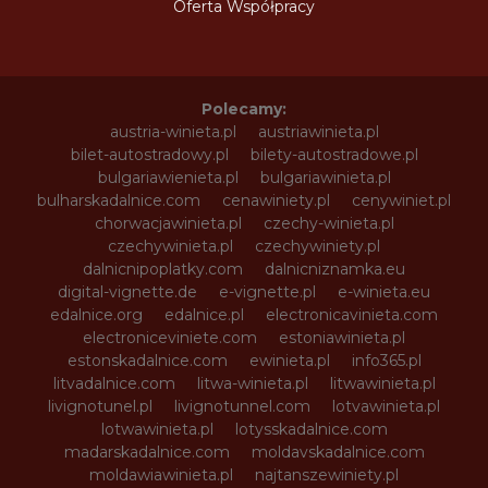
Oferta Współpracy
Polecamy:
austria-winieta.pl
austriawinieta.pl
bilet-autostradowy.pl
bilety-autostradowe.pl
bulgariawienieta.pl
bulgariawinieta.pl
bulharskadalnice.com
cenawiniety.pl
cenywiniet.pl
chorwacjawinieta.pl
czechy-winieta.pl
czechywinieta.pl
czechywiniety.pl
dalnicnipoplatky.com
dalnicniznamka.eu
digital-vignette.de
e-vignette.pl
e-winieta.eu
edalnice.org
edalnice.pl
electronicavinieta.com
electroniceviniete.com
estoniawinieta.pl
estonskadalnice.com
ewinieta.pl
info365.pl
litvadalnice.com
litwa-winieta.pl
litwawinieta.pl
livignotunel.pl
livignotunnel.com
lotvawinieta.pl
lotwawinieta.pl
lotysskadalnice.com
madarskadalnice.com
moldavskadalnice.com
moldawiawinieta.pl
najtanszewiniety.pl