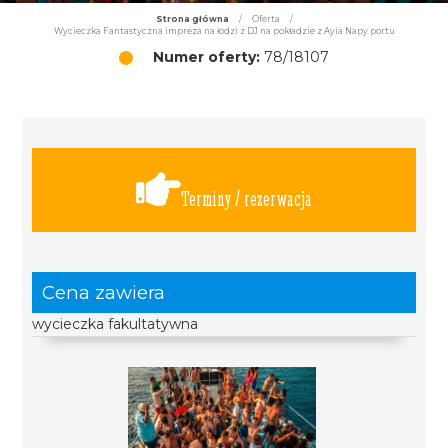
Strona główna
/
Oferta
/
Wycieczka Fantastyczna impreza na łodzi z DJ na pokładzie z Ayia Napy portu
Numer oferty:
78/18107
Terminy / rezerwacja
Cena zawiera
wycieczka fakultatywna