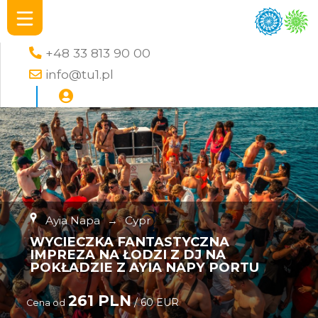
+48 33 813 90 00
info@tu1.pl
Ayia Napa
→
Cypr
WYCIECZKA FANTASTYCZNA
IMPREZA NA ŁODZI Z DJ NA
POKŁADZIE Z AYIA NAPY PORTU
261 PLN
/ 60 EUR
Cena od