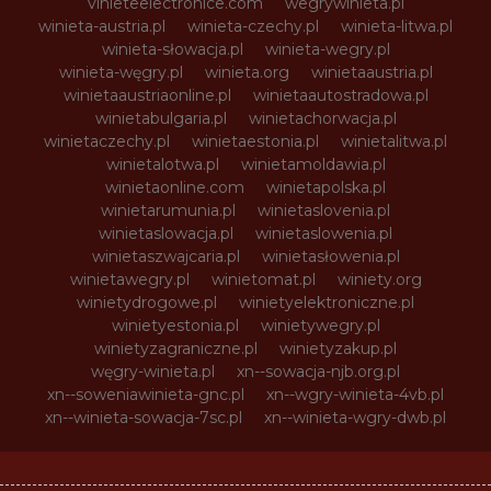
vinieteelectronice.com
wegrywinieta.pl
winieta-austria.pl
winieta-czechy.pl
winieta-litwa.pl
winieta-słowacja.pl
winieta-wegry.pl
winieta-węgry.pl
winieta.org
winietaaustria.pl
winietaaustriaonline.pl
winietaautostradowa.pl
winietabulgaria.pl
winietachorwacja.pl
winietaczechy.pl
winietaestonia.pl
winietalitwa.pl
winietalotwa.pl
winietamoldawia.pl
winietaonline.com
winietapolska.pl
winietarumunia.pl
winietaslovenia.pl
winietaslowacja.pl
winietaslowenia.pl
winietaszwajcaria.pl
winietasłowenia.pl
winietawegry.pl
winietomat.pl
winiety.org
winietydrogowe.pl
winietyelektroniczne.pl
winietyestonia.pl
winietywegry.pl
winietyzagraniczne.pl
winietyzakup.pl
węgry-winieta.pl
xn--sowacja-njb.org.pl
xn--soweniawinieta-gnc.pl
xn--wgry-winieta-4vb.pl
xn--winieta-sowacja-7sc.pl
xn--winieta-wgry-dwb.pl