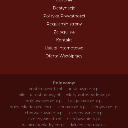
Destynacje
Polityka Prywatności
Regulamin strony
Zaloguj się
Kontakt
Usługi Internetowe
Oferta Współpracy
Polecamy:
austria-winieta.pl
austriawinieta.pl
bilet-autostradowy.pl
bilety-autostradowe.pl
bulgariawienieta.pl
bulgariawinieta.pl
bulharskadalnice.com
cenawiniety.pl
cenywiniet.pl
chorwacjawinieta.pl
czechy-winieta.pl
czechywinieta.pl
czechywiniety.pl
dalnicnipoplatky.com
dalnicniznamka.eu