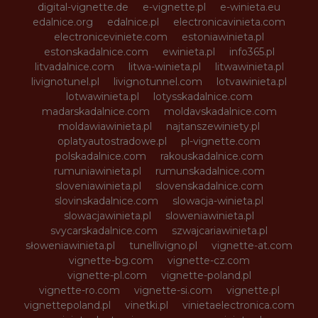
digital-vignette.de
e-vignette.pl
e-winieta.eu
edalnice.org
edalnice.pl
electronicavinieta.com
electroniceviniete.com
estoniawinieta.pl
estonskadalnice.com
ewinieta.pl
info365.pl
litvadalnice.com
litwa-winieta.pl
litwawinieta.pl
livignotunel.pl
livignotunnel.com
lotvawinieta.pl
lotwawinieta.pl
lotysskadalnice.com
madarskadalnice.com
moldavskadalnice.com
moldawiawinieta.pl
najtanszewiniety.pl
oplatyautostradowe.pl
pl-vignette.com
polskadalnice.com
rakouskadalnice.com
rumuniawinieta.pl
rumunskadalnice.com
sloveniawinieta.pl
slovenskadalnice.com
slovinskadalnice.com
slowacja-winieta.pl
slowacjawinieta.pl
sloweniawinieta.pl
svycarskadalnice.com
szwajcariawinieta.pl
słoweniawinieta.pl
tunellivigno.pl
vignette-at.com
vignette-bg.com
vignette-cz.com
vignette-pl.com
vignette-poland.pl
vignette-ro.com
vignette-si.com
vignette.pl
vignettepoland.pl
vinetki.pl
vinietaelectronica.com