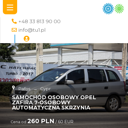
+48 33 813 90 00
info@tu1.pl
Pafos
→
Cypr
SAMOCHÓD OSOBOWY OPEL
ZAFIRA 7-OSOBOWY
AUTOMATYCZNA SKRZYNIA
260 PLN
/ 60 EUR
Cena od