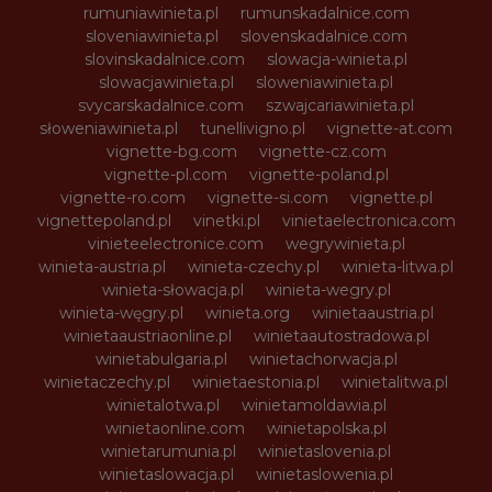
rumuniawinieta.pl
rumunskadalnice.com
sloveniawinieta.pl
slovenskadalnice.com
slovinskadalnice.com
slowacja-winieta.pl
slowacjawinieta.pl
sloweniawinieta.pl
svycarskadalnice.com
szwajcariawinieta.pl
słoweniawinieta.pl
tunellivigno.pl
vignette-at.com
vignette-bg.com
vignette-cz.com
vignette-pl.com
vignette-poland.pl
vignette-ro.com
vignette-si.com
vignette.pl
vignettepoland.pl
vinetki.pl
vinietaelectronica.com
vinieteelectronice.com
wegrywinieta.pl
winieta-austria.pl
winieta-czechy.pl
winieta-litwa.pl
winieta-słowacja.pl
winieta-wegry.pl
winieta-węgry.pl
winieta.org
winietaaustria.pl
winietaaustriaonline.pl
winietaautostradowa.pl
winietabulgaria.pl
winietachorwacja.pl
winietaczechy.pl
winietaestonia.pl
winietalitwa.pl
winietalotwa.pl
winietamoldawia.pl
winietaonline.com
winietapolska.pl
winietarumunia.pl
winietaslovenia.pl
winietaslowacja.pl
winietaslowenia.pl