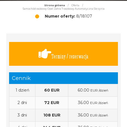
Strona główna
/
Oferta
/
Samochód osobowy Opel Zafira 7-osobowy Automatyczna Skrzynia
Numer oferty:
8/18107
Terminy / rezerwacja
Cennik
1 dzień
60 EUR
60.00
EUR /dzień
2 dni
72 EUR
36.00
EUR /dzień
3 dni
108 EUR
36.00
EUR /dzień