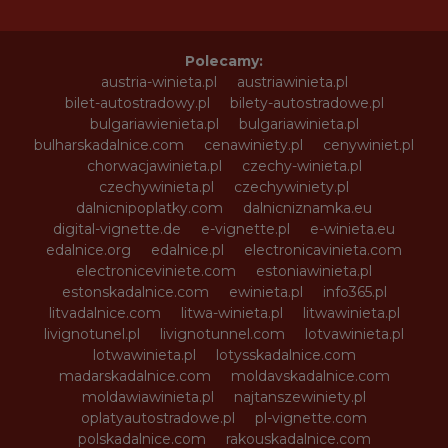
Polecamy:
austria-winieta.pl
austriawinieta.pl
bilet-autostradowy.pl
bilety-autostradowe.pl
bulgariawienieta.pl
bulgariawinieta.pl
bulharskadalnice.com
cenawiniety.pl
cenywiniet.pl
chorwacjawinieta.pl
czechy-winieta.pl
czechywinieta.pl
czechywiniety.pl
dalnicnipoplatky.com
dalnicniznamka.eu
digital-vignette.de
e-vignette.pl
e-winieta.eu
edalnice.org
edalnice.pl
electronicavinieta.com
electroniceviniete.com
estoniawinieta.pl
estonskadalnice.com
ewinieta.pl
info365.pl
litvadalnice.com
litwa-winieta.pl
litwawinieta.pl
livignotunel.pl
livignotunnel.com
lotvawinieta.pl
lotwawinieta.pl
lotysskadalnice.com
madarskadalnice.com
moldavskadalnice.com
moldawiawinieta.pl
najtanszewiniety.pl
oplatyautostradowe.pl
pl-vignette.com
polskadalnice.com
rakouskadalnice.com