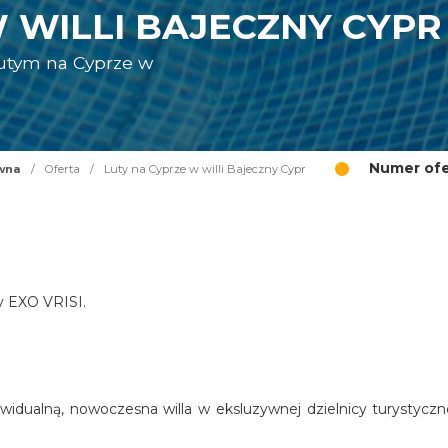
 WILLI BAJECZNY CYPR
lutym na Cyprze w
R
Numer ofe
wna
/
Oferta
/
Luty na Cyprze w willi Bajeczny Cypr
cy EXO VRISI.
widualną, nowoczesna willa w eksluzywnej dzielnicy turystyczn