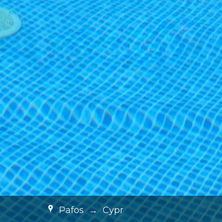
Pafos
→
Cypr