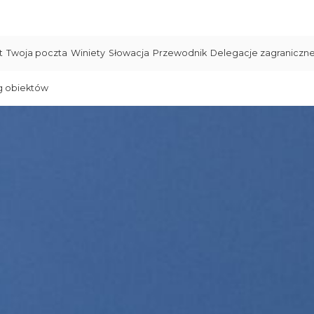
t
Twoja poczta
Winiety
Słowacja
Przewodnik
Delegacje zagraniczn
g obiektów