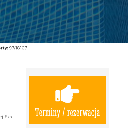
rty:
97/18107
Terminy / rezerwacja
ej Exo