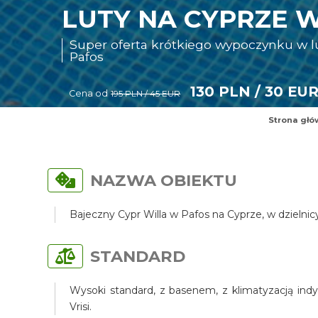
LUTY NA CYPRZE W
Super oferta krótkiego wypoczynku w 
Pafos
130 PLN / 30 EU
Cena od
195 PLN / 45 EUR
Strona głó
NAZWA OBIEKTU
Bajeczny Cypr Willa w Pafos na Cyprze, w dzielni
STANDARD
Wysoki standard, z basenem, z klimatyzacją indy
Vrisi.